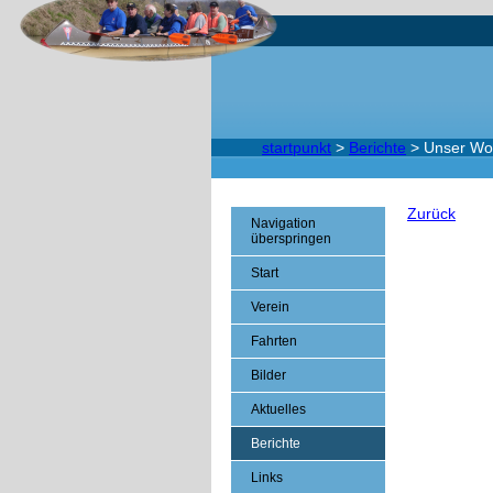
startpunkt
>
Berichte
>
Unser Wo
Zurück
Navigation
überspringen
Start
Verein
Fahrten
Bilder
Aktuelles
Berichte
Links