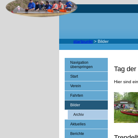
startpunkt
>
Bilder
Navigation
überspringen
Tag der
Start
Hier sind e
Verein
Fahrten
Bilder
Archiv
Aktuelles
Berichte
Trendel