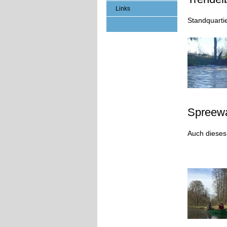
Links
Standquarti
Spreewa
Auch dieses