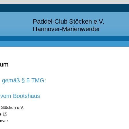
Paddel-Club Stöcken e.V.
Hannover-Marienwerder
sum
 gemäß § 5 TMG:
 vom Bootshaus
 Stöcken e.V.
e 15
over