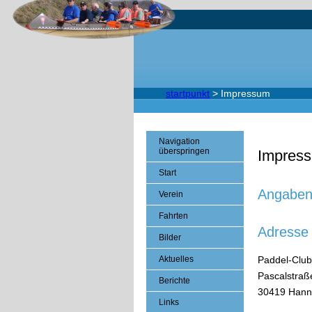
startpunkt
>
Impressum
Navigation
überspringen
Impres
Start
Angaben
Verein
Fahrten
Adresse
Bilder
Aktuelles
Paddel-Club
Pascalstraß
Berichte
30419 Hann
Links