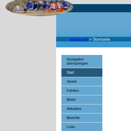
startpunkt
>
Startseite
Navigation
überspringen
Start
Verein
Fahrten
Bilder
Aktuelles
Berichte
Links